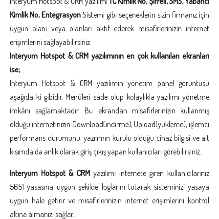
Interyum Hotspot & CRM yazılımı
TC Kimlik No, Şifreli, SMS, Yabancı
Kimlik No, Entegrasyon
Sistemi gibi seçeneklerin sizin firmanız için
uygun olanı veya olanları aktif ederek misafirlerinizin internet
erişimlerini sağlayabilirsiniz.
Interyum Hotspot & CRM yazılımının en çok kullanılan ekranları
ise;
Interyum Hotspot & CRM yazılımın yönetim panel görüntüsü
aşağıda ki gibidir. Menüleri sade olup kolaylıkla yazılımı yönetme
imkânı sağlamaktadır. Bu ekrandan misafirlerinizin kullanmış
olduğu internetinizin Download(indirme), Upload(yükleme), işlemci
performans durumunu, yazılımın kurulu olduğu cihaz bilgisi ve alt
kısımda da anlık olarak giriş çıkış yapan kullanıcıları görebilirsiniz.
Interyum Hotspot & CRM
yazılımı internete giren kullanıcılarınız
5651 yasasına uygun şekilde loglarını tutarak sisteminizi yasaya
uygun hale getirir ve misafirlerinizin internet erişimlerini kontrol
altına almanızı sağlar.