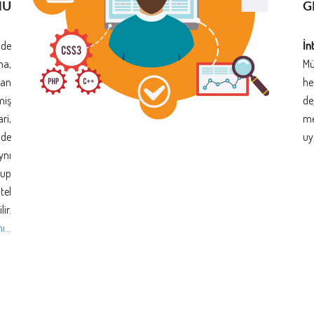
NU
G
ide
İn
na,
Mü
man
he
miş
de
ri,
me
nde
uy
ynı
rup
tel
ir.
...