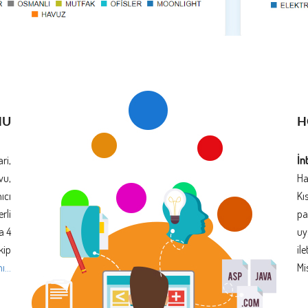
NU
H
ri,
İn
vu,
Ha
ıcı
Kı
rli
pa
a 4
uy
kip
il
...
Mi