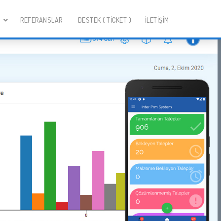
R
REFERANSLAR
DESTEK ( TICKET )
İLETİŞİM