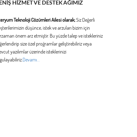
ENİŞ HİZMET VE DESTEK AĞIMIZ
teryum Teknoloji Cözümleri Ailesi olarak;
Siz Değerli
şterilerimizin düşünce, istek ve arzuları bizim için
rzaman önem arz etmiştir. Bu yüzde talep ve istekleriniz
ğerlendirip size özel proğramlar geliştirebiliriz veya
vcut yazılımlar üzerinde isteklerinizi
gulayabiliriz.
Devamı...