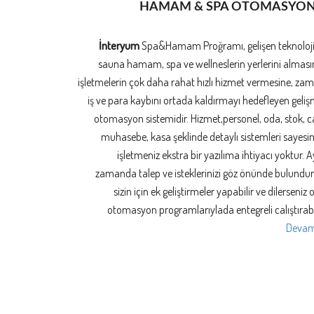
HAMAM & SPA OTOMASYO
İnteryum
Spa&Hamam Proğramı, gelişen teknoloj
sauna hamam, spa ve wellneslerin yerlerini alması
işletmelerin çok daha rahat hızlı hizmet vermesine, za
iş ve para kaybını ortada kaldırmayı hedefleyen geliş
otomasyon sistemidir. Hizmet,personel, oda, stok, ca
muhasebe, kasa şeklinde detaylı sistemleri sayesi
işletmeniz ekstra bir yazılıma ihtiyacı yoktur. A
zamanda talep ve isteklerinizi göz önünde bulundu
sizin için ek geliştirmeler yapabilir ve dilerseniz o
otomasyon programlarıylada entegreli calıştırabil
Devamı