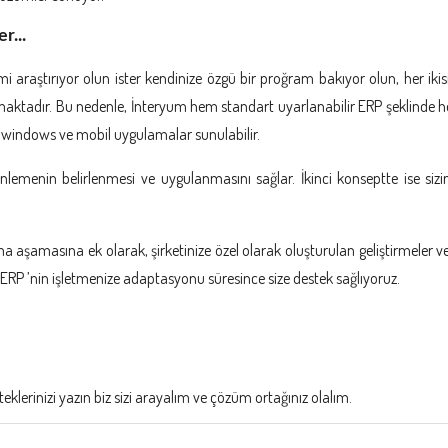
r...
emi araştırıyor olun ister kendinize özgü bir proğram bakıyor olun, her iki
ktadır. Bu nedenle, İnteryum hem standart uyarlanabilir ERP şeklinde h
windows ve mobil uygulamalar sunulabilir.
nlemenin belirlenmesi ve uygulanmasını sağlar. İkinci konseptte ise sizin
 aşamasına ek olarak, şirketinize özel olarak oluşturulan geliştirmeler ve
ERP ’nin işletmenize adaptasyonu süresince size destek sağlıyoruz.
 isteklerinizi yazın biz sizi arayalım ve çözüm ortağınız olalım.