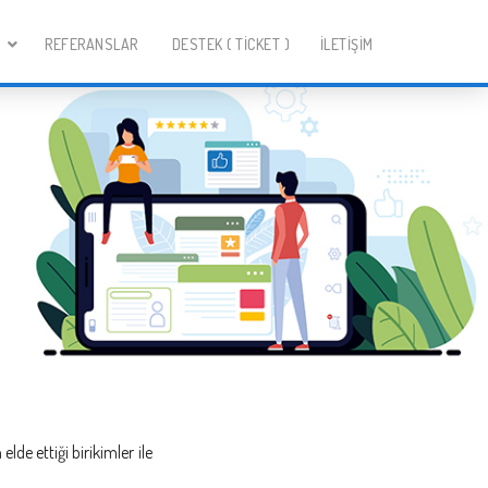
R
REFERANSLAR
DESTEK ( TICKET )
İLETİŞİM
lde ettiği birikimler ile