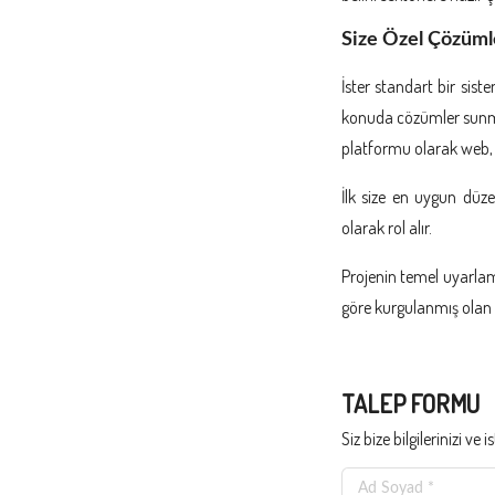
Size Özel Çözümle
İster standart bir sist
konuda cözümler sunma
platformu olarak web, 
İlk size en uygun düze
olarak rol alır.
Projenin temel uyarlama
göre kurgulanmış olan 
TALEP FORMU
Siz bize bilgilerinizi ve